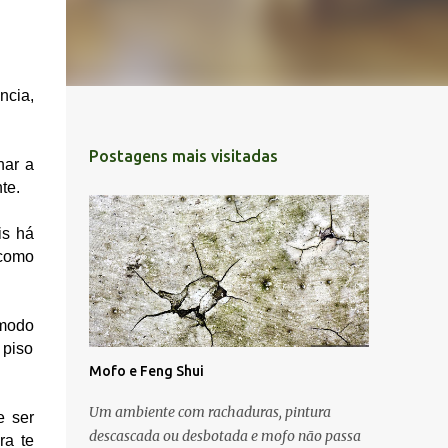
ncia,
Postagens mais visitadas
nar a
te.
is há
 como
ômodo
 piso
Mofo e Feng Shui
Um ambiente com rachaduras, pintura
 ser 
descascada ou desbotada e mofo não passa
a te 