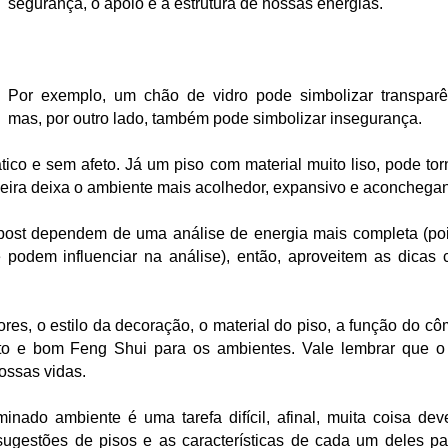
segurança, o apoio e a estrutura de nossas energias.
Por exemplo, um chão de vidro pode simbolizar transparê
mas, por outro lado, também pode simbolizar insegurança.
ico e sem afeto. Já um piso com material muito liso, pode tor
eira deixa o ambiente mais acolhedor, expansivo e aconchegan
e post dependem de uma análise de energia mais completa (po
podem influenciar na análise), então, aproveitem as dicas
es, o estilo da decoração, o material do piso, a função do c
rto e bom Feng Shui para os ambientes. Vale lembrar que o
ossas vidas.
inado ambiente é uma tarefa difícil, afinal, muita coisa deve
ugestões de pisos e as características de cada um deles par