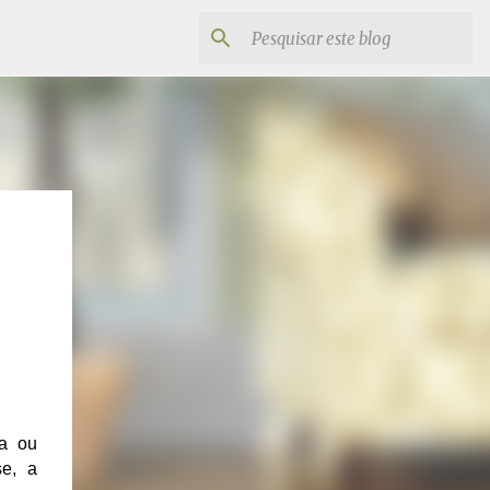
a ou
se, a