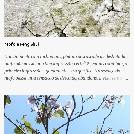
Mofo e Feng Shui
Um ambiente com rachaduras, pintura descascada ou desbotada e
mofo não passa uma boa impressão, certo?! E, vamos combinar, a
primeira impressão - geralmente - é a que fica. A presença do
mofo passa uma sensação de descuido, abandono. E essa sensação,
obviamente, é de uma energia ruim circulando no ambiente.
Muitas vezes o mofo é um problema "físico" da casa que surge
devido as condições de umidade, falta de luz e falta de ventilação.
As manchas escuras podem aparecer nas paredes, no teto e até
mesmo no chão e, em geral, o mofo é causado por micro-
organismos (fungos, algas) que se proliferam com a umidade.
Para o Feng Shui, o mofo pode ser um sinal de que a energia do