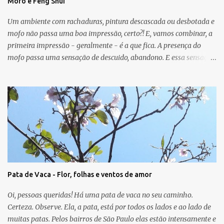
Mofo e Feng Shui
Um ambiente com rachaduras, pintura descascada ou desbotada e
mofo não passa uma boa impressão, certo?! E, vamos combinar, a
primeira impressão - geralmente - é a que fica. A presença do
mofo passa uma sensação de descuido, abandono. E essa sensação,
obviamente, é de uma energia ruim circulando no ambiente.
Muitas vezes o mofo é um problema "físico" da casa que surge
devido as condições de umidade, falta de luz e falta de ventilação.
As manchas escuras podem aparecer nas paredes, no teto e até
mesmo no chão e, em geral, o mofo é causado por micro-
organismos (fungos, algas) que se proliferam com a umidade.
Para o Feng Shui, o mofo pode ser um sinal de que a energia do
guá em que ele aparece não vai bem. A casa pode mostrar, por
meio dessa manifestação física, que o relacionamento, o sucesso, o
Pata de Vaca - Flor, folhas e ventos de amor
trabalho, a saúde, a criatividade, a família, os amigos e/ou a
espiritualidade precisam de atenção. A cura será uma nova
Oi, pessoas queridas! Há uma pata de vaca no seu caminho.
pintura, somada a melhor ventilação do ...
Certeza. Observe. Ela, a pata, está por todos os lados e ao lado de
muitas patas. Pelos bairros de São Paulo elas estão intensamente e