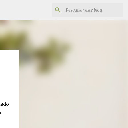
lado
e