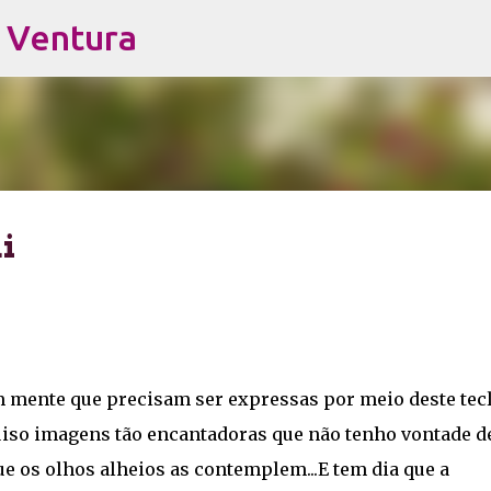
s Ventura
Pular para o conteúdo principal
i
m mente que precisam ser expressas por meio deste tec
quiso imagens tão encantadoras que não tenho vontade d
ue os olhos alheios as contemplem...E tem dia que a