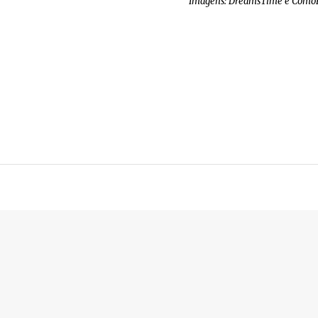
Imagens: DreamsTime e ComoP