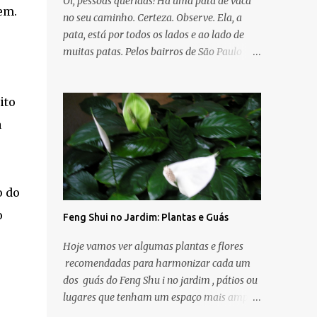
Oi, pessoas queridas! Há uma pata de vaca
em.
no seu caminho. Certeza. Observe. Ela, a
pata, está por todos os lados e ao lado de
muitas patas. Pelos bairros de São Paulo
.
elas estão intensamente e plenamente
floridas de branco, rosa, rosa clara, branco e
ito
rosa, rosa forte. E que bom que temos -
quando somos capazes de ver e enxergar -
a
cores e árvores entre a imensidão do asfalto,
calçadas cinzas, trânsito e agitação urbana
que trazem boas energias e mensagens de
esperança, amor, paz. Dia desses de sol,
o do
caminhando pelas ruas dos bairros
o
Feng Shui no Jardim: Plantas e Guás
próximos parei embaixo de uma árvore que
achei bonita e fotografei. Olhei com mais
Hoje vamos ver algumas plantas e flores
calma para cima e percebi as folhas de
recomendadas para harmonizar cada um
coração e flores rosadas . E outro dia desses
dos guás do Feng Shu i no jardim , pátios ou
- dia de muito vento - atravessei a rua perto
lugares que tenham um espaço mais amplo.
da minha casa e lá estava: outra árvore
Para varandas e outros espaços vale lembrar