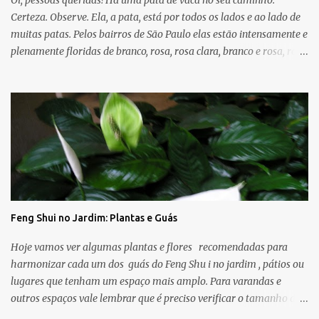
pintura, somada a melhor ventilação do ...
Certeza. Observe. Ela, a pata, está por todos os lados e ao lado de
muitas patas. Pelos bairros de São Paulo elas estão intensamente e
plenamente floridas de branco, rosa, rosa clara, branco e rosa, rosa
forte. E que bom que temos - quando somos capazes de ver e
enxergar - cores e árvores entre a imensidão do asfalto, calçadas
cinzas, trânsito e agitação urbana que trazem boas energias e
mensagens de esperança, amor, paz. Dia desses de sol,
caminhando pelas ruas dos bairros próximos parei embaixo de
uma árvore que achei bonita e fotografei. Olhei com mais calma
para cima e percebi as folhas de coração e flores rosadas . E outro
dia desses - dia de muito vento - atravessei a rua perto da minha
casa e lá estava: outra árvore espalhando as folhas e as flores no
Feng Shui no Jardim: Plantas e Guás
chão cinza. As árvores que menciono hoje são conhecidas como
Pata de Vaca ou Árvore Orquídea e suas folhas lembram o
Hoje vamos ver algumas plantas e flores recomendadas para
formato da pata de vaca, por isso...
harmonizar cada um dos guás do Feng Shu i no jardim , pátios ou
lugares que tenham um espaço mais amplo. Para varandas e
outros espaços vale lembrar que é preciso verificar o tamanho da
planta e as condições climáticas do espaço (sombra, sol, vento). -