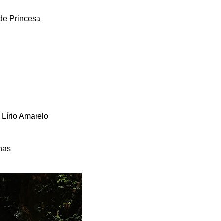
 de Princesa
 Lírio Amarelo
has