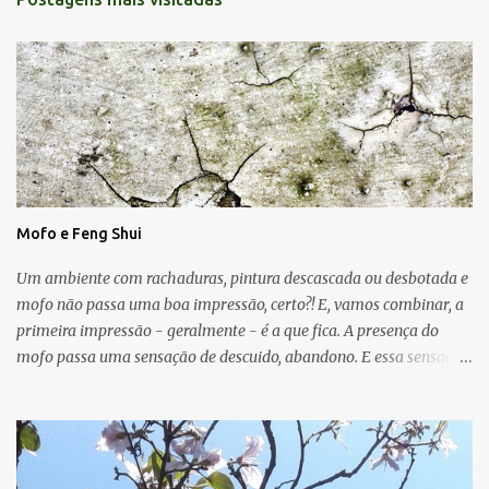
Mofo e Feng Shui
Um ambiente com rachaduras, pintura descascada ou desbotada e
mofo não passa uma boa impressão, certo?! E, vamos combinar, a
primeira impressão - geralmente - é a que fica. A presença do
mofo passa uma sensação de descuido, abandono. E essa sensação,
obviamente, é de uma energia ruim circulando no ambiente.
Muitas vezes o mofo é um problema "físico" da casa que surge
devido as condições de umidade, falta de luz e falta de ventilação.
As manchas escuras podem aparecer nas paredes, no teto e até
mesmo no chão e, em geral, o mofo é causado por micro-