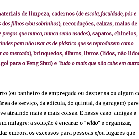
teriais de limpeza, cadernos (
de escola, faculdade, pós e
 dos filhos e/ou sobrinhos
), recordações, caixas, malas de
e pregos que nunca, nunca serão usados
), sapatos, chinelos,
rindes para não usar as de plástico que se reproduzem como
ir ao mercado
), brinquedos, álbuns, livros (lidos, não lidos
go! para o Feng Shui) e
"tudo o mais que não cabe em outr
rto (ou banheiro de empregada ou despensa ou algum c
rea de serviço, da edícula, do quintal, da garagem) par
ve atraindo mais e mais coisas. E nesse caso, amigas e
em milagre: a solução é encarar o "
vilão
" e organizar,
ar embora os excessos para pessoas e/ou lugares que