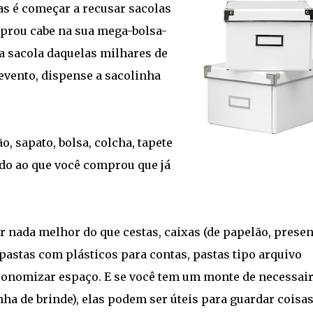
as é começar a recusar sacolas
omprou cabe na sua mega-bolsa-
a sacola daquelas milhares de
evento, dispense a sacolinha
, sapato, bolsa, colcha, tapete
do ao que você comprou que já
r nada melhor do que cestas, caixas (de papelão, presen
 pastas com plásticos para contas, pastas tipo arquivo
onomizar espaço. E se você tem um monte de necessai
nha de brinde), elas podem ser úteis para guardar coisa