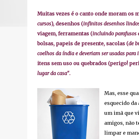
Muitas vezes é o canto onde moram os ma
cursos
), desenhos (
infinitos desenhos lindos
viagem, ferramentas (
incluindo parafusos 
bolsas, papeis de presente, sacolas (
de b
coelhos da índia e deveriam ser usadas para 
itens sem uso ou quebrados (perigo! peri
lugar da casa"
.
Mas, esse qua
esquecido da á
um imã que vi
amigos, não t
limpar e mand