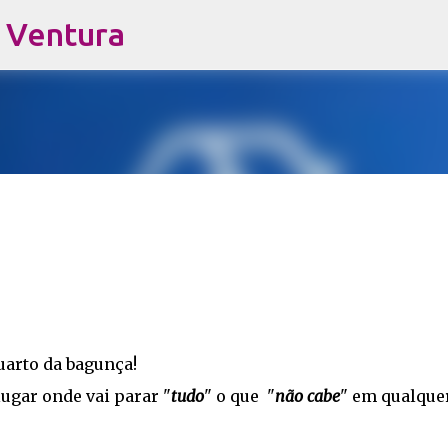
s Ventura
Pular para o conteúdo principal
uarto da bagunça!
lugar onde vai parar "
tudo
" o que "
não cabe
" em qualque