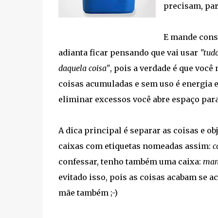
precisam, par
E mande conse
adianta ficar pensando que vai usar
"tudo
daquela coisa"
, pois a verdade é que você
coisas acumuladas e sem uso é energia e
eliminar excessos você abre espaço para 
A dica principal é separar as coisas e ob
caixas com etiquetas nomeadas assim:
c
confessar, tenho também uma caixa:
mand
evitado isso, pois as coisas acabam se a
mãe também ;-)