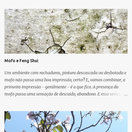
Mofo e Feng Shui
Um ambiente com rachaduras, pintura descascada ou desbotada e
mofo não passa uma boa impressão, certo?! E, vamos combinar, a
primeira impressão - geralmente - é a que fica. A presença do
mofo passa uma sensação de descuido, abandono. E essa sensação,
obviamente, é de uma energia ruim circulando no ambiente.
Muitas vezes o mofo é um problema "físico" da casa que surge
devido as condições de umidade, falta de luz e falta de ventilação.
As manchas escuras podem aparecer nas paredes, no teto e até
mesmo no chão e, em geral, o mofo é causado por micro-