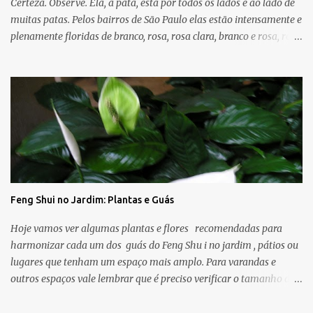
Certeza. Observe. Ela, a pata, está por todos os lados e ao lado de
muitas patas. Pelos bairros de São Paulo elas estão intensamente e
plenamente floridas de branco, rosa, rosa clara, branco e rosa, rosa
forte. E que bom que temos - quando somos capazes de ver e
enxergar - cores e árvores entre a imensidão do asfalto, calçadas
cinzas, trânsito e agitação urbana que trazem boas energias e
mensagens de esperança, amor, paz. Dia desses de sol,
caminhando pelas ruas dos bairros próximos parei embaixo de
uma árvore que achei bonita e fotografei. Olhei com mais calma
para cima e percebi as folhas de coração e flores rosadas . E outro
dia desses - dia de muito vento - atravessei a rua perto da minha
casa e lá estava: outra árvore espalhando as folhas e as flores no
Feng Shui no Jardim: Plantas e Guás
chão cinza. As árvores que menciono hoje são conhecidas como
Pata de Vaca ou Árvore Orquídea e suas folhas lembram o
Hoje vamos ver algumas plantas e flores recomendadas para
formato da pata de vaca, por isso...
harmonizar cada um dos guás do Feng Shu i no jardim , pátios ou
lugares que tenham um espaço mais amplo. Para varandas e
outros espaços vale lembrar que é preciso verificar o tamanho da
planta e as condições climáticas do espaço (sombra, sol, vento). -
Trabalho/Carreira : aguapé, pata-de-elefante, filodendro, copos-