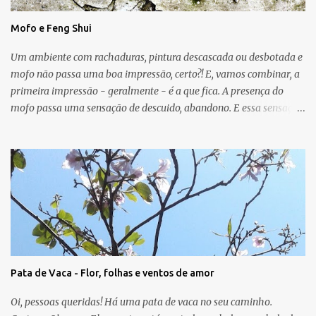
Mofo e Feng Shui
Um ambiente com rachaduras, pintura descascada ou desbotada e
mofo não passa uma boa impressão, certo?! E, vamos combinar, a
primeira impressão - geralmente - é a que fica. A presença do
mofo passa uma sensação de descuido, abandono. E essa sensação,
obviamente, é de uma energia ruim circulando no ambiente.
Muitas vezes o mofo é um problema "físico" da casa que surge
devido as condições de umidade, falta de luz e falta de ventilação.
As manchas escuras podem aparecer nas paredes, no teto e até
mesmo no chão e, em geral, o mofo é causado por micro-
organismos (fungos, algas) que se proliferam com a umidade.
Para o Feng Shui, o mofo pode ser um sinal de que a energia do
guá em que ele aparece não vai bem. A casa pode mostrar, por
meio dessa manifestação física, que o relacionamento, o sucesso, o
Pata de Vaca - Flor, folhas e ventos de amor
trabalho, a saúde, a criatividade, a família, os amigos e/ou a
espiritualidade precisam de atenção. A cura será uma nova
Oi, pessoas queridas! Há uma pata de vaca no seu caminho.
pintura, somada a melhor ventilação do ...