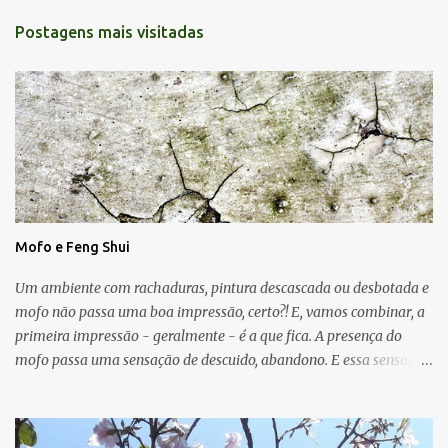
Postagens mais visitadas
Mofo e Feng Shui
Um ambiente com rachaduras, pintura descascada ou desbotada e
mofo não passa uma boa impressão, certo?! E, vamos combinar, a
primeira impressão - geralmente - é a que fica. A presença do
mofo passa uma sensação de descuido, abandono. E essa sensação,
obviamente, é de uma energia ruim circulando no ambiente.
Muitas vezes o mofo é um problema "físico" da casa que surge
devido as condições de umidade, falta de luz e falta de ventilação.