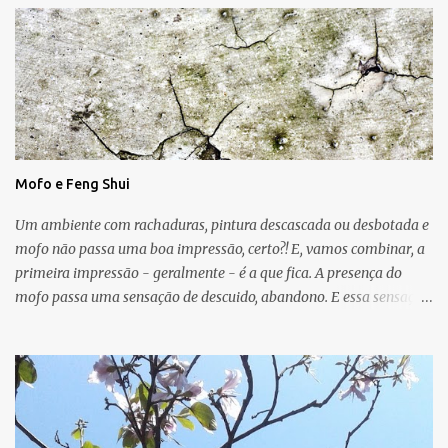
Mofo e Feng Shui
Um ambiente com rachaduras, pintura descascada ou desbotada e
mofo não passa uma boa impressão, certo?! E, vamos combinar, a
primeira impressão - geralmente - é a que fica. A presença do
mofo passa uma sensação de descuido, abandono. E essa sensação,
obviamente, é de uma energia ruim circulando no ambiente.
Muitas vezes o mofo é um problema "físico" da casa que surge
devido as condições de umidade, falta de luz e falta de ventilação.
As manchas escuras podem aparecer nas paredes, no teto e até
mesmo no chão e, em geral, o mofo é causado por micro-
organismos (fungos, algas) que se proliferam com a umidade.