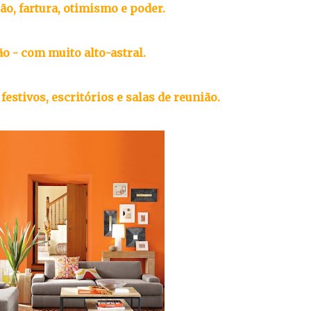
ão, fartura, otimismo e poder.
são - com muito alto-astral.
festivos, escritórios e salas de reunião.