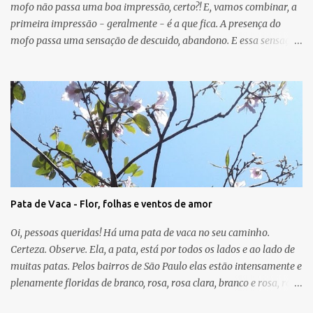
mofo não passa uma boa impressão, certo?! E, vamos combinar, a
primeira impressão - geralmente - é a que fica. A presença do
mofo passa uma sensação de descuido, abandono. E essa sensação,
obviamente, é de uma energia ruim circulando no ambiente.
Muitas vezes o mofo é um problema "físico" da casa que surge
devido as condições de umidade, falta de luz e falta de ventilação.
As manchas escuras podem aparecer nas paredes, no teto e até
mesmo no chão e, em geral, o mofo é causado por micro-
organismos (fungos, algas) que se proliferam com a umidade.
Para o Feng Shui, o mofo pode ser um sinal de que a energia do
guá em que ele aparece não vai bem. A casa pode mostrar, por
meio dessa manifestação física, que o relacionamento, o sucesso, o
Pata de Vaca - Flor, folhas e ventos de amor
trabalho, a saúde, a criatividade, a família, os amigos e/ou a
espiritualidade precisam de atenção. A cura será uma nova
Oi, pessoas queridas! Há uma pata de vaca no seu caminho.
pintura, somada a melhor ventilação do ...
Certeza. Observe. Ela, a pata, está por todos os lados e ao lado de
muitas patas. Pelos bairros de São Paulo elas estão intensamente e
plenamente floridas de branco, rosa, rosa clara, branco e rosa, rosa
forte. E que bom que temos - quando somos capazes de ver e