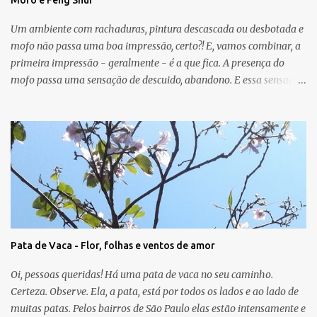
Mofo e Feng Shui
Um ambiente com rachaduras, pintura descascada ou desbotada e
mofo não passa uma boa impressão, certo?! E, vamos combinar, a
primeira impressão - geralmente - é a que fica. A presença do
mofo passa uma sensação de descuido, abandono. E essa sensação,
obviamente, é de uma energia ruim circulando no ambiente.
Muitas vezes o mofo é um problema "físico" da casa que surge
devido as condições de umidade, falta de luz e falta de ventilação.
As manchas escuras podem aparecer nas paredes, no teto e até
mesmo no chão e, em geral, o mofo é causado por micro-
organismos (fungos, algas) que se proliferam com a umidade.
Para o Feng Shui, o mofo pode ser um sinal de que a energia do
guá em que ele aparece não vai bem. A casa pode mostrar, por
meio dessa manifestação física, que o relacionamento, o sucesso, o
Pata de Vaca - Flor, folhas e ventos de amor
trabalho, a saúde, a criatividade, a família, os amigos e/ou a
espiritualidade precisam de atenção. A cura será uma nova
Oi, pessoas queridas! Há uma pata de vaca no seu caminho.
pintura, somada a melhor ventilação do ...
Certeza. Observe. Ela, a pata, está por todos os lados e ao lado de
muitas patas. Pelos bairros de São Paulo elas estão intensamente e