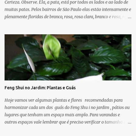
Certeza. Observe. Ela, a pata, está por todos os lados e ao lado de
muitas patas. Pelos bairros de São Paulo elas estão intensamente e
plenamente floridas de branco, rosa, rosa clara, branco e rosa, rosa
forte. E que bom que temos - quando somos capazes de ver e
enxergar - cores e árvores entre a imensidão do asfalto, calçadas
cinzas, trânsito e agitação urbana que trazem boas energias e
mensagens de esperança, amor, paz. Dia desses de sol,
caminhando pelas ruas dos bairros próximos parei embaixo de
uma árvore que achei bonita e fotografei. Olhei com mais calma
para cima e percebi as folhas de coração e flores rosadas . E outro
dia desses - dia de muito vento - atravessei a rua perto da minha
casa e lá estava: outra árvore espalhando as folhas e as flores no
Feng Shui no Jardim: Plantas e Guás
chão cinza. As árvores que menciono hoje são conhecidas como
Pata de Vaca ou Árvore Orquídea e suas folhas lembram o
Hoje vamos ver algumas plantas e flores recomendadas para
formato da pata de vaca, por isso...
harmonizar cada um dos guás do Feng Shu i no jardim , pátios ou
lugares que tenham um espaço mais amplo. Para varandas e
outros espaços vale lembrar que é preciso verificar o tamanho da
planta e as condições climáticas do espaço (sombra, sol, vento). -