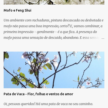
Mofo e Feng Shui
Um ambiente com rachaduras, pintura descascada ou desbotada e
mofo não passa uma boa impressão, certo?! E, vamos combinar, a
primeira impressão - geralmente - é a que fica. A presença do
mofo passa uma sensação de descuido, abandono. E essa sensação,
obviamente, é de uma energia ruim circulando no ambiente.
Muitas vezes o mofo é um problema "físico" da casa que surge
devido as condições de umidade, falta de luz e falta de ventilação.
As manchas escuras podem aparecer nas paredes, no teto e até
mesmo no chão e, em geral, o mofo é causado por micro-
organismos (fungos, algas) que se proliferam com a umidade.
Para o Feng Shui, o mofo pode ser um sinal de que a energia do
guá em que ele aparece não vai bem. A casa pode mostrar, por
meio dessa manifestação física, que o relacionamento, o sucesso, o
Pata de Vaca - Flor, folhas e ventos de amor
trabalho, a saúde, a criatividade, a família, os amigos e/ou a
espiritualidade precisam de atenção. A cura será uma nova
Oi, pessoas queridas! Há uma pata de vaca no seu caminho.
pintura, somada a melhor ventilação do ...