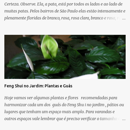
pintura, somada a melhor ventilação do ...
Certeza. Observe. Ela, a pata, está por todos os lados e ao lado de
muitas patas. Pelos bairros de São Paulo elas estão intensamente e
plenamente floridas de branco, rosa, rosa clara, branco e rosa, rosa
forte. E que bom que temos - quando somos capazes de ver e
enxergar - cores e árvores entre a imensidão do asfalto, calçadas
cinzas, trânsito e agitação urbana que trazem boas energias e
mensagens de esperança, amor, paz. Dia desses de sol,
caminhando pelas ruas dos bairros próximos parei embaixo de
uma árvore que achei bonita e fotografei. Olhei com mais calma
para cima e percebi as folhas de coração e flores rosadas . E outro
dia desses - dia de muito vento - atravessei a rua perto da minha
casa e lá estava: outra árvore espalhando as folhas e as flores no
Feng Shui no Jardim: Plantas e Guás
chão cinza. As árvores que menciono hoje são conhecidas como
Pata de Vaca ou Árvore Orquídea e suas folhas lembram o
Hoje vamos ver algumas plantas e flores recomendadas para
formato da pata de vaca, por isso...
harmonizar cada um dos guás do Feng Shu i no jardim , pátios ou
lugares que tenham um espaço mais amplo. Para varandas e
outros espaços vale lembrar que é preciso verificar o tamanho da
planta e as condições climáticas do espaço (sombra, sol, vento). -