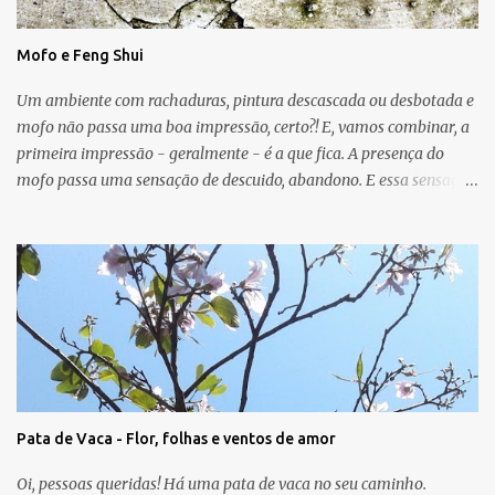
Mofo e Feng Shui
Um ambiente com rachaduras, pintura descascada ou desbotada e
mofo não passa uma boa impressão, certo?! E, vamos combinar, a
primeira impressão - geralmente - é a que fica. A presença do
mofo passa uma sensação de descuido, abandono. E essa sensação,
obviamente, é de uma energia ruim circulando no ambiente.
Muitas vezes o mofo é um problema "físico" da casa que surge
devido as condições de umidade, falta de luz e falta de ventilação.
As manchas escuras podem aparecer nas paredes, no teto e até
mesmo no chão e, em geral, o mofo é causado por micro-
organismos (fungos, algas) que se proliferam com a umidade.
Para o Feng Shui, o mofo pode ser um sinal de que a energia do
guá em que ele aparece não vai bem. A casa pode mostrar, por
meio dessa manifestação física, que o relacionamento, o sucesso, o
Pata de Vaca - Flor, folhas e ventos de amor
trabalho, a saúde, a criatividade, a família, os amigos e/ou a
espiritualidade precisam de atenção. A cura será uma nova
Oi, pessoas queridas! Há uma pata de vaca no seu caminho.