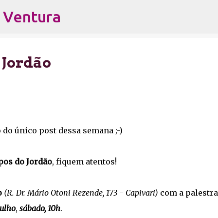
s Ventura
Pular para o conteúdo principal
 Jordão
 do único post dessa semana ;-)
os do Jordão
, fiquem atentos!
o
(R. Dr. Mário Otoni Rezende, 173 - Capivari)
com a palestra
julho
,
sábado, 10h
.